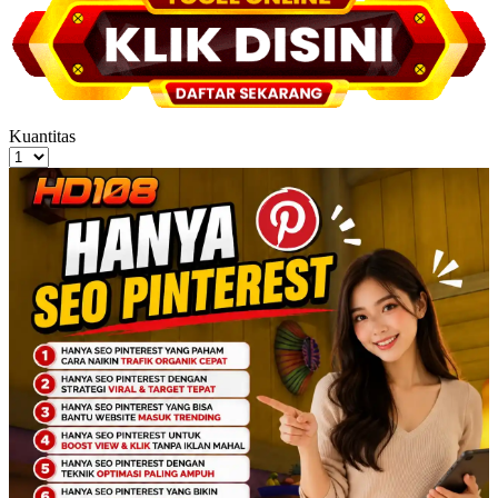
Kuantitas