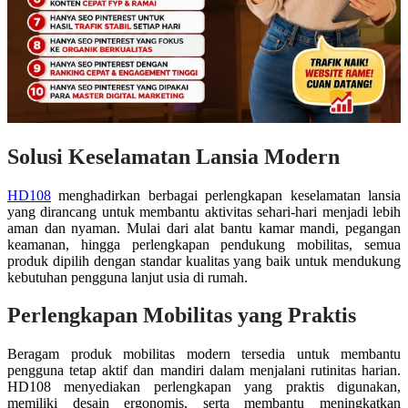
Solusi Keselamatan Lansia Modern
HD108
menghadirkan berbagai perlengkapan keselamatan lansia
yang dirancang untuk membantu aktivitas sehari-hari menjadi lebih
aman dan nyaman. Mulai dari alat bantu kamar mandi, pegangan
keamanan, hingga perlengkapan pendukung mobilitas, semua
produk dipilih dengan standar kualitas yang baik untuk mendukung
kebutuhan pengguna lanjut usia di rumah.
Perlengkapan Mobilitas yang Praktis
Beragam produk mobilitas modern tersedia untuk membantu
pengguna tetap aktif dan mandiri dalam menjalani rutinitas harian.
HD108 menyediakan perlengkapan yang praktis digunakan,
memiliki desain ergonomis, serta membantu meningkatkan