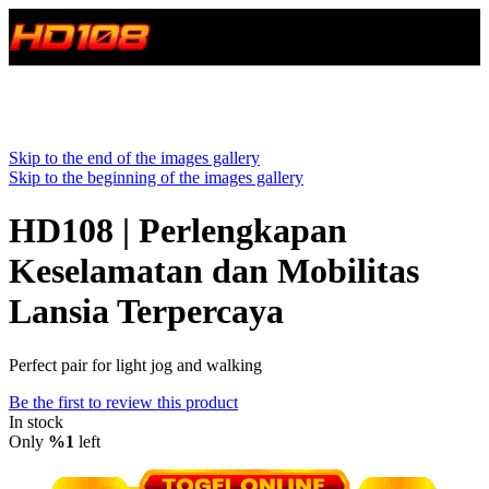
LOGIN
DAFTAR
Skip to the end of the images gallery
Skip to the beginning of the images gallery
HD108 | Perlengkapan
Keselamatan dan Mobilitas
Lansia Terpercaya
Perfect pair for light jog and walking
Be the first to review this product
In stock
Only
%1
left